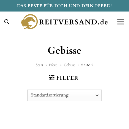
Zum
DAS BESTE FÜR DICH UND DEIN PFERD!
Inhalt
springen
Gebisse
Start
»
Pferd
»
Gebisse
»
Seite 2
FILTER