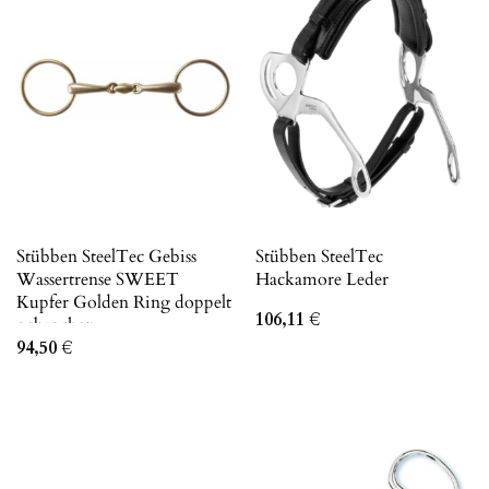
Stübben SteelTec Gebiss
Stübben SteelTec
Wassertrense SWEET
Hackamore Leder
Kupfer Golden Ring doppelt
106,11
€
gebrochen
94,50
€