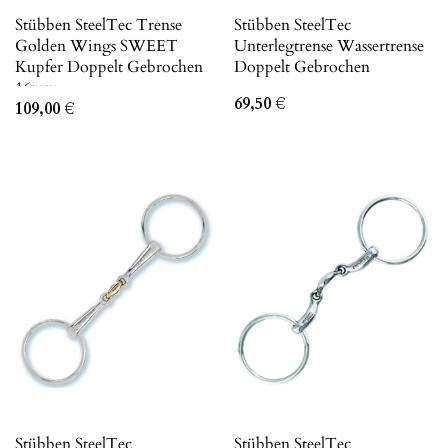
Stübben SteelTec Trense
Stübben SteelTec
Golden Wings SWEET
Unterlegtrense Wassertrense
Kupfer Doppelt Gebrochen
Doppelt Gebrochen
16mm
69,50
€
109,00
€
Stübben SteelTec
Stübben SteelTec