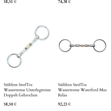
58,51
€
74,38
€
Stübben SteelTec
Stübben SteelTec
Wassertrense Unterlegtrense
Wassertrense Waterford Max
Doppelt Gebrochen
Relax
58,50
€
92,23
€