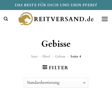
Zum
DAS BESTE FÜR DICH UND DEIN PFERD!
Inhalt
springen
Gebisse
Start
»
Pferd
»
Gebisse
»
Seite 4
FILTER