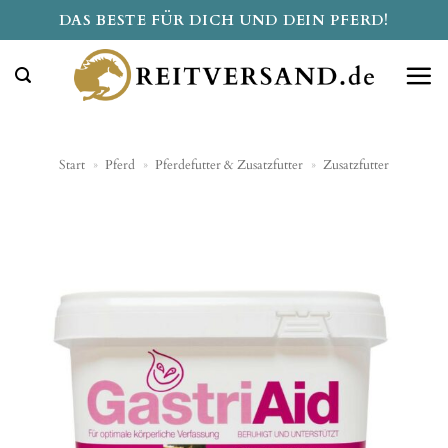
Zum
DAS BESTE FÜR DICH UND DEIN PFERD!
Inhalt
springen
Start
»
Pferd
»
Pferdefutter & Zusatzfutter
»
Zusatzfutter