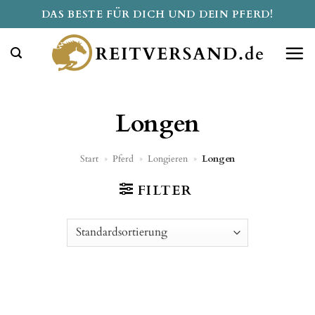
Zum
DAS BESTE FÜR DICH UND DEIN PFERD!
Inhalt
springen
Longen
Start
»
Pferd
»
Longieren
»
Longen
FILTER