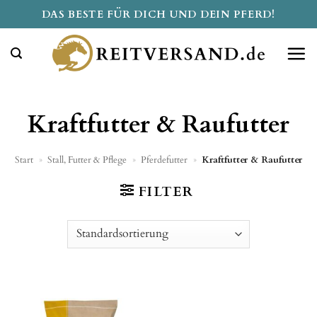
Zum
DAS BESTE FÜR DICH UND DEIN PFERD!
Inhalt
springen
Kraftfutter & Raufutter
Start
»
Stall, Futter & Pflege
»
Pferdefutter
»
Kraftfutter & Raufutter
FILTER