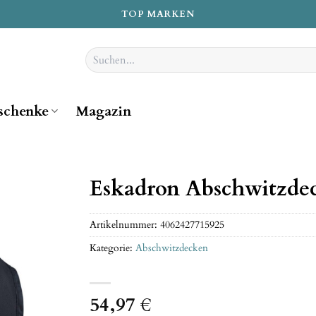
TOP MARKEN
Suchen
nach:
schenke
Magazin
Eskadron Abschwitzde
Artikelnummer:
4062427715925
Kategorie:
Abschwitzdecken
54,97
€