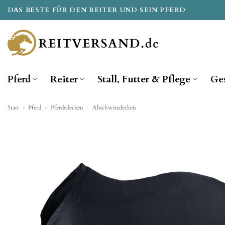
Zum
DAS BESTE FÜR DEN REITER UND SEIN PFERD
Inhalt
springen
Pferd
Reiter
Stall, Futter & Pflege
Ge
Start
»
Pferd
»
Pferdedecken
»
Abschwitzdecken