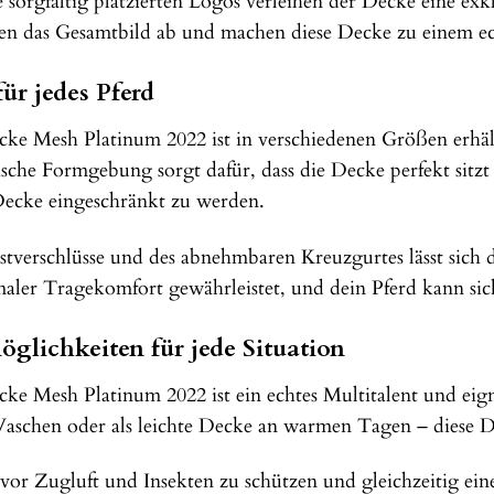
e sorgfältig platzierten Logos verleihen der Decke eine ex
den das Gesamtbild ab und machen diese Decke zu einem ec
ür jedes Pferd
e Mesh Platinum 2022 ist in verschiedenen Größen erhältl
che Formgebung sorgt dafür, dass die Decke perfekt sitzt u
ecke eingeschränkt zu werden.
stverschlüsse und des abnehmbaren Kreuzgurtes lässt sich d
imaler Tragekomfort gewährleistet, und dein Pferd kann s
öglichkeiten für jede Situation
ke Mesh Platinum 2022 ist ein echtes Multitalent und eig
schen oder als leichte Decke an warmen Tagen – diese De
d vor Zugluft und Insekten zu schützen und gleichzeitig ei