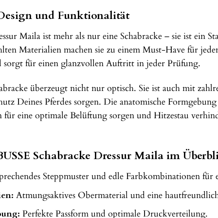
Design und Funktionalität
ur Maila ist mehr als nur eine Schabracke – sie ist ein S
hlten Materialien machen sie zu einem Must-Have für jeden 
sorgt für einen glanzvollen Auftritt in jeder Prüfung.
racke überzeugt nicht nur optisch. Sie ist auch mit zahlrei
utz Deines Pferdes sorgen. Die anatomische Formgebung g
 für eine optimale Belüftung sorgen und Hitzestau verhind
BUSSE Schabracke Dressur Maila im Überbl
rechendes Steppmuster und edle Farbkombinationen für ein
ien:
Atmungsaktives Obermaterial und eine hautfreundlich
bung:
Perfekte Passform und optimale Druckverteilung.