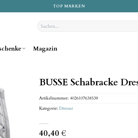
TOP MARKEN
Suchen
nach:
schenke
Magazin
BUSSE Schabracke Dres
Artikelnummer:
4026107638539
Kategorie:
Dressur
40,40
€