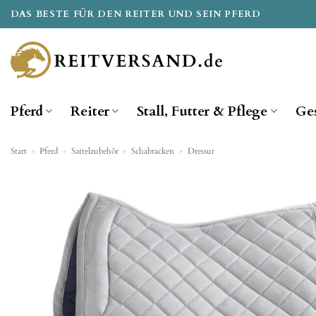
Zum
DAS BESTE FÜR DEN REITER UND SEIN PFERD
Inhalt
springen
Pferd
Reiter
Stall, Futter & Pflege
Ge
Start
»
Pferd
»
Sattelzubehör
»
Schabracken
»
Dressur