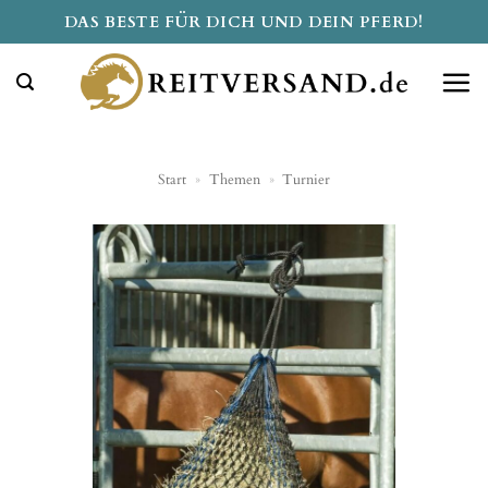
Zum
DAS BESTE FÜR DICH UND DEIN PFERD!
Inhalt
springen
Start
»
Themen
»
Turnier