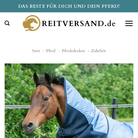
Zum
DAS BESTE FÜR DICH UND DEIN PFERD!
Inhalt
springen
Start
»
Pferd
»
Pferdedecken
»
Zubehör