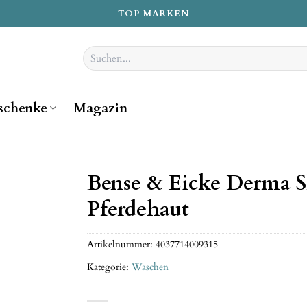
TOP MARKEN
Suchen
nach:
schenke
Magazin
Bense & Eicke Derma 
Pferdehaut
Artikelnummer:
4037714009315
Kategorie:
Waschen