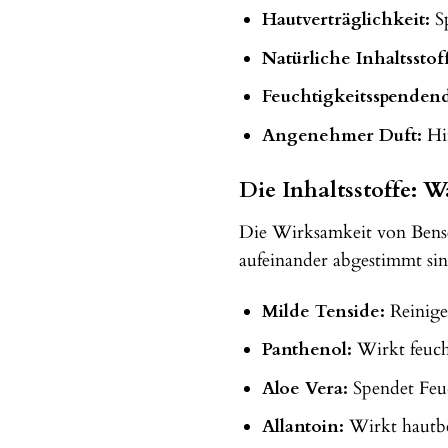
Hautverträglichkeit:
Sp
Natürliche Inhaltsstof
Feuchtigkeitsspenden
Angenehmer Duft:
Hin
Die Inhaltsstoffe:
Die Wirksamkeit von Bense
aufeinander abgestimmt sin
Milde Tenside:
Reinige
Panthenol:
Wirkt feuch
Aloe Vera:
Spendet Feuc
Allantoin:
Wirkt hautbe