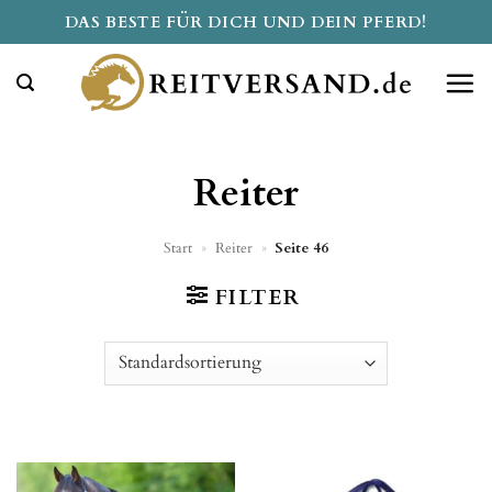
Zum
DAS BESTE FÜR DICH UND DEIN PFERD!
Inhalt
springen
Reiter
Start
»
Reiter
»
Seite 46
FILTER