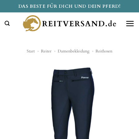
Zum
DAS BESTE FÜR DICH UND DEIN PFERD!
Inhalt
springen
Start
»
Reiter
»
Damenbekleidung
»
Reithosen