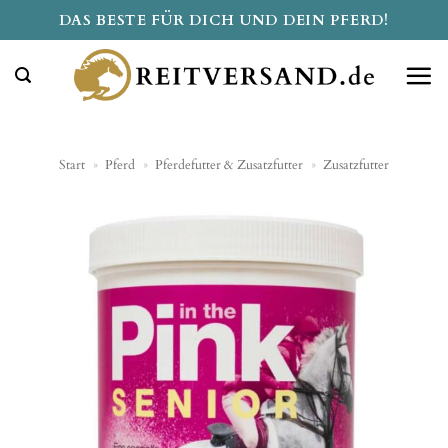
Zum
DAS BESTE FÜR DICH UND DEIN PFERD!
Inhalt
springen
Start
»
Pferd
»
Pferdefutter & Zusatzfutter
»
Zusatzfutter