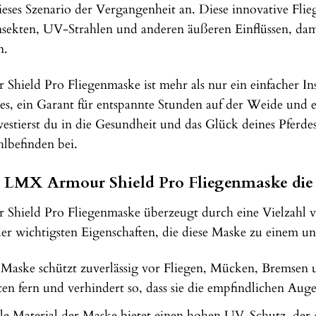
eses Szenario der Vergangenheit an. Diese innovative Flie
sekten, UV-Strahlen und anderen äußeren Einflüssen, dam
n.
eld Pro Fliegenmaske ist mehr als nur ein einfacher Insek
s, ein Garant für entspannte Stunden auf der Weide und e
estierst du in die Gesundheit und das Glück deines Pferdes
lbefinden bei.
LMX Armour Shield Pro Fliegenmaske die r
ield Pro Fliegenmaske überzeugt durch eine Vielzahl vo
der wichtigsten Eigenschaften, die diese Maske zu einem un
Maske schützt zuverlässig vor Fliegen, Mücken, Bremsen u
ekten fern und verhindert so, dass sie die empfindlichen Au
le Material der Maske bietet einen hohen UV-Schutz, der