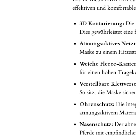
effektiven und komfortable
3D Konturierung:
Die 
Dies gewährleistet eine
Atmungsaktives Netzm
Maske zu einem Hitzest
Weiche Fleece-Kante
für einen hohen Trageko
Verstellbare Klettvers
So sitzt die Maske siche
Ohrenschutz:
Die inte
atmungsaktivem Material
Nasenschutz:
Der abneh
Pferde mit empfindliche