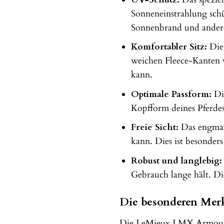
Sonneneinstrahlung schüt
Sonnenbrand und andere
Komfortabler Sitz:
Die 
weichen Fleece-Kanten v
kann.
Optimale Passform:
Die
Kopfform deines Pferdes
Freie Sicht:
Das engmasc
kann. Dies ist besonders
Robust und langlebig:
Gebrauch lange hält. Die
Die besonderen Mer
Die LeMieux LMX Armour Sh