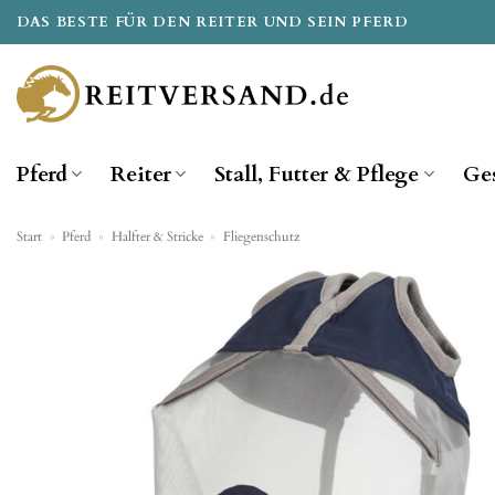
Zum
DAS BESTE FÜR DEN REITER UND SEIN PFERD
Inhalt
springen
Pferd
Reiter
Stall, Futter & Pflege
Ge
Start
»
Pferd
»
Halfter & Stricke
»
Fliegenschutz