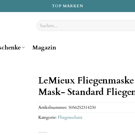
TOP MARKEN
Suchen
nach:
schenke
Magazin
LeMieux Fliegenmaske
Mask- Standard Fliege
Artikelnummer:
5056252314230
Kategorie:
Fliegenschutz