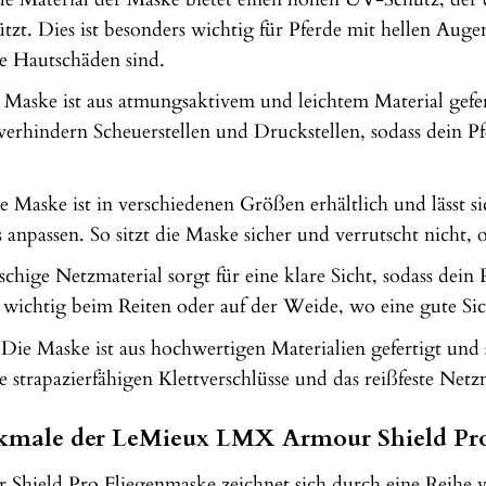
zt. Dies ist besonders wichtig für Pferde mit hellen Augen
 Hautschäden sind.
Maske ist aus atmungsaktivem und leichtem Material gefer
erhindern Scheuerstellen und Druckstellen, sodass dein P
 Maske ist in verschiedenen Größen erhältlich und lässt si
 anpassen. So sitzt die Maske sicher und verrutscht nicht,
hige Netzmaterial sorgt für eine klare Sicht, sodass de
 wichtig beim Reiten oder auf der Weide, wo eine gute Sicht
Die Maske ist aus hochwertigen Materialien gefertigt und so
 strapazierfähigen Klettverschlüsse und das reißfeste Netz
kmale der LeMieux LMX Armour Shield Pro
ield Pro Fliegenmaske zeichnet sich durch eine Reihe von