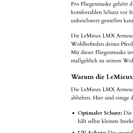
Pro Fliegenmaske gehört di
komfortablen Schutz vor In
unbeschwert genießen kan
Die LeMieux LMX Armour Shi
Wohlbefinden deines Pferde
Mit dieser Fliegenmaske inv
maßgeblich zu seinem Woh
Warum die LeMieux 
Die LeMieux LMX Armour Sh
abheben. Hier sind einige 
Optimaler Schutz:
Die 
hält selbst kleinste Ins
UV-Schutz:
Das speziel