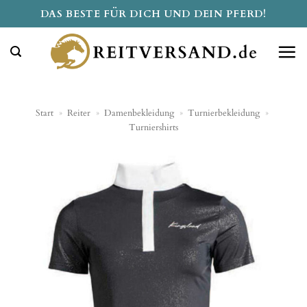
Zum
DAS BESTE FÜR DICH UND DEIN PFERD!
Inhalt
springen
Start
»
Reiter
»
Damenbekleidung
»
Turnierbekleidung
»
Turniershirts