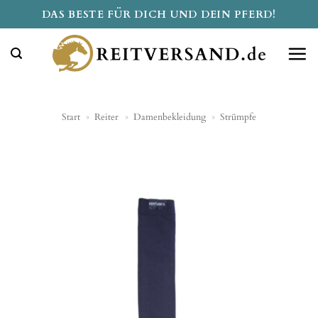
Zum
DAS BESTE FÜR DICH UND DEIN PFERD!
Inhalt
springen
Start
»
Reiter
»
Damenbekleidung
»
Strümpfe