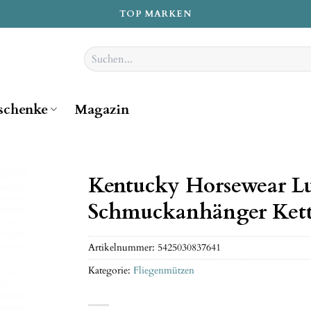
TOP MARKEN
Suchen
nach:
schenke
Magazin
Kentucky Horsewear L
Schmuckanhänger Ket
Artikelnummer:
5425030837641
Kategorie:
Fliegenmützen