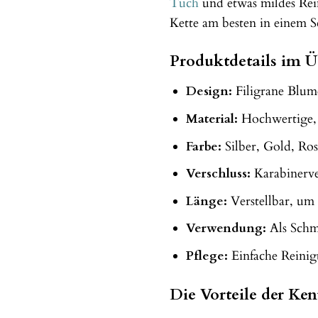
Tuch
und etwas mildes Rein
Kette am besten in einem S
Produktdetails im Ü
Design:
Filigrane Blum
Material:
Hochwertige, 
Farbe:
Silber, Gold, Ros
Verschluss:
Karabinerve
Länge:
Verstellbar, um 
Verwendung:
Als Schmu
Pflege:
Einfache Reini
Die Vorteile der K