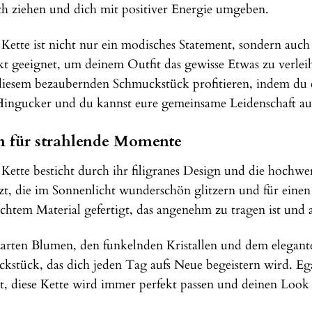
sich ziehen und dich mit positiver Energie umgeben.
tte ist nicht nur ein modisches Statement, sondern auch 
ekt geeignet, um deinem Outfit das gewisse Etwas zu verlei
iesem bezaubernden Schmuckstück profitieren, indem du
ingucker und du kannst eure gemeinsame Leidenschaft auf 
n für strahlende Momente
tte besticht durch ihr filigranes Design und die hochwe
tzt, die im Sonnenlicht wunderschön glitzern und für eine
htem Material gefertigt, das angenehm zu tragen ist und au
arten Blumen, den funkelnden Kristallen und dem elegan
kstück, das dich jeden Tag aufs Neue begeistern wird. Ega
t, diese Kette wird immer perfekt passen und deinen Look