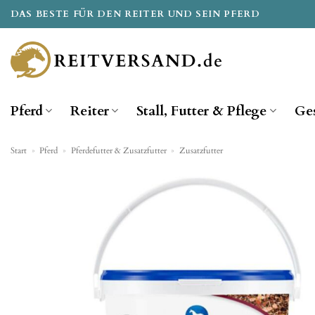
Zum
DAS BESTE FÜR DEN REITER UND SEIN PFERD
Inhalt
springen
Pferd
Reiter
Stall, Futter & Pflege
Ge
Start
»
Pferd
»
Pferdefutter & Zusatzfutter
»
Zusatzfutter