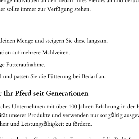
rmenge individuell an den Bedarf Ihres Pferdes an und berü
ser sollte immer zur Verfügung stehen.
kleinen Menge und steigern Sie diese langsam.
ration auf mehrere Mahlzeiten.
ige Futteraufnahme.
 und passen Sie die Fütterung bei Bedarf an.
r Ihr Pferd seit Generationen
sreiches Unternehmen mit über 100 Jahren Erfahrung in de
tät unserer Produkte und verwenden nur sorgfältig ausgewä
eit und Leistungsfähigkeit zu fördern.