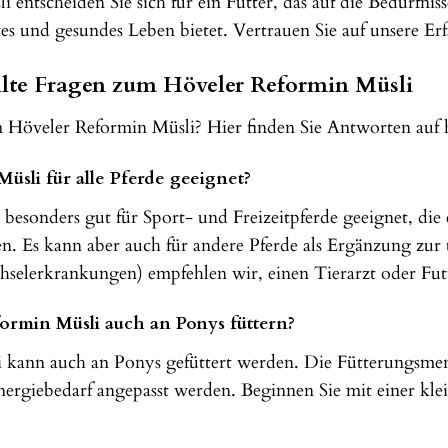
entscheiden Sie sich für ein Futter, das auf die Bedürfniss
ves und gesundes Leben bietet. Vertrauen Sie auf unsere Er
llte Fragen zum Höveler Reformin Müsli
Höveler Reformin Müsli? Hier finden Sie Antworten auf hä
üsli für alle Pferde geeignet?
besonders gut für Sport- und Freizeitpferde geeignet, die 
en. Es kann aber auch für andere Pferde als Ergänzung zur 
chselerkrankungen) empfehlen wir, einen Tierarzt oder Futt
ormin Müsli auch an Ponys füttern?
i kann auch an Ponys gefüttert werden. Die Fütterungsmen
rgiebedarf angepasst werden. Beginnen Sie mit einer kle