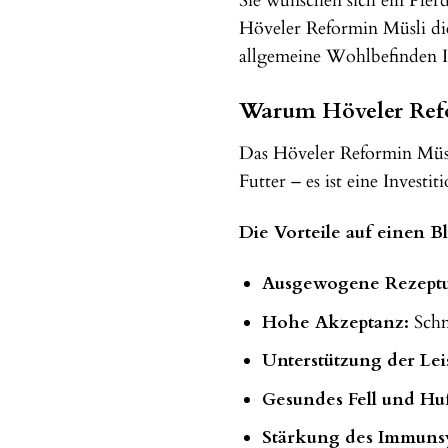
Sie wünschen sich ein Pfer
Höveler Reformin Müsli die 
allgemeine Wohlbefinden Ih
Warum Höveler Refor
Das Höveler Reformin Müsli
Futter – es ist eine Invest
Die Vorteile auf einen Bl
Ausgewogene Rezeptu
Hohe Akzeptanz:
Schm
Unterstützung der Lei
Gesundes Fell und Hu
Stärkung des Immuns