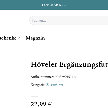
TOP MARKEN
Suchen
nach:
schenke
Magazin
Höveler Ergänzungsfut
Artikelnummer:
4043699153417
Kategorie:
Zusatzfutter
22,99
€