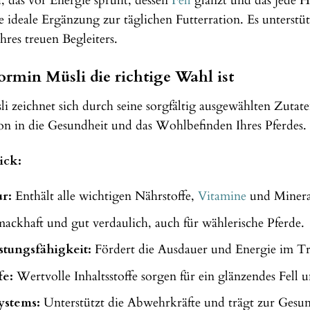
d, das vor Energie sprüht, dessen
Fell
glänzt und das jede 
ideale Ergänzung zur täglichen Futterration. Es unterstüt
res treuen Begleiters.
min Müsli die richtige Wahl ist
 zeichnet sich durch seine sorgfältig ausgewählten Zutaten
ition in die Gesundheit und das Wohlbefinden Ihres Pferdes.
ick:
r:
Enthält alle wichtigen Nährstoffe,
Vitamine
und Mineral
ackhaft und gut verdaulich, auch für wählerische Pferde.
stungsfähigkeit:
Fördert die Ausdauer und Energie im T
fe:
Wertvolle Inhaltsstoffe sorgen für ein glänzendes Fell 
ystems:
Unterstützt die Abwehrkräfte und trägt zur Gesun