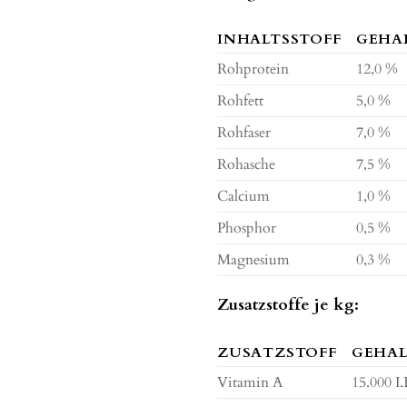
INHALTSSTOFF
GEHA
Rohprotein
12,0 %
Rohfett
5,0 %
Rohfaser
7,0 %
Rohasche
7,5 %
Calcium
1,0 %
Phosphor
0,5 %
Magnesium
0,3 %
Zusatzstoffe je kg:
ZUSATZSTOFF
GEHA
Vitamin A
15.000 I.