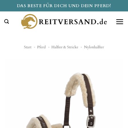
Zum
DAS BESTE FÜR DICH UND DEIN PFERD!
Inhalt
springen
Start
»
Pferd
»
Halfter & Stricke
»
Nylonhalfter