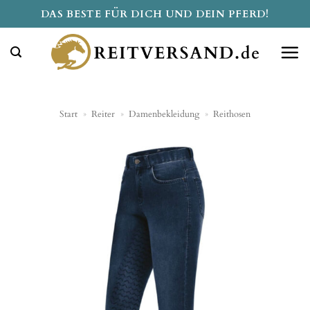
Zum
DAS BESTE FÜR DICH UND DEIN PFERD!
Inhalt
springen
Start
»
Reiter
»
Damenbekleidung
»
Reithosen