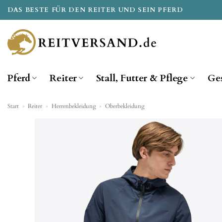
Zum
DAS BESTE FÜR DEN REITER UND SEIN PFERD
Inhalt
springen
Pferd
Reiter
Stall, Futter & Pflege
Ge
Start
»
Reiter
»
Herrenbekleidung
»
Oberbekleidung