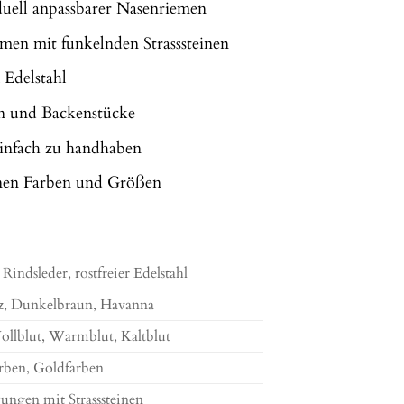
duell anpassbarer Nasenriemen
men mit funkelnden Strasssteinen
 Edelstahl
en und Backenstücke
einfach zu handhaben
denen Farben und Größen
 Rindsleder, rostfreier Edelstahl
z, Dunkelbraun, Havanna
ollblut, Warmblut, Kaltblut
arben, Goldfarben
ngen mit Strasssteinen