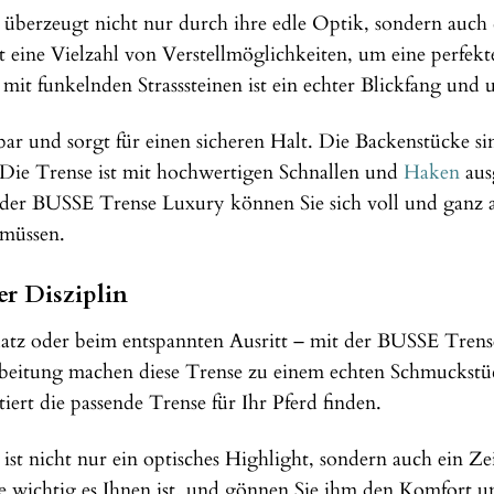
erzeugt nicht nur durch ihre edle Optik, sondern auch d
t eine Vielzahl von Verstellmöglichkeiten, um eine perfekt
it funkelnden Strasssteinen ist ein echter Blickfang und u
bar und sorgt für einen sicheren Halt. Die Backenstücke sin
 Die Trense ist mit hochwertigen Schnallen und
Haken
ausg
der BUSSE Trense Luxury können Sie sich voll und ganz a
 müssen.
er Disziplin
atz oder beim entspannten Ausritt – mit der BUSSE Trense 
beitung machen diese Trense zu einem echten Schmuckstüc
ntiert die passende Trense für Ihr Pferd finden.
t nicht nur ein optisches Highlight, sondern auch ein Z
e wichtig es Ihnen ist, und gönnen Sie ihm den Komfort und