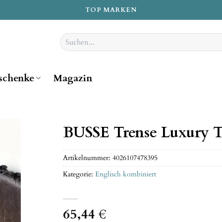
TOP MARKEN
Suchen
nach:
schenke
Magazin
BUSSE Trense Luxury 
Artikelnummer:
4026107478395
Kategorie:
Englisch kombiniert
65,44
€