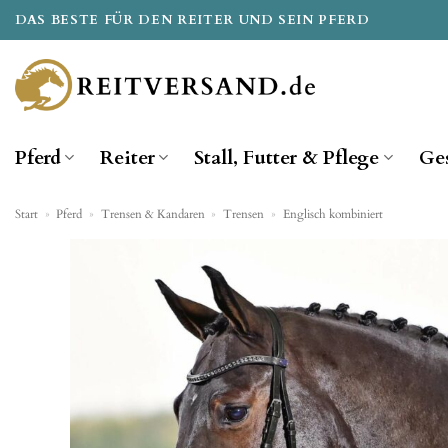
Zum
DAS BESTE FÜR DEN REITER UND SEIN PFERD
Inhalt
springen
Pferd
Reiter
Stall, Futter & Pflege
Ge
Start
»
Pferd
»
Trensen & Kandaren
»
Trensen
»
Englisch kombiniert