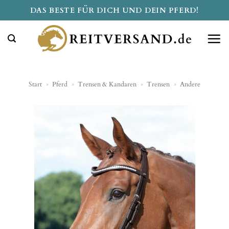
Zum
DAS BESTE FÜR DICH UND DEIN PFERD!
Inhalt
springen
Start
»
Pferd
»
Trensen & Kandaren
»
Trensen
»
Andere