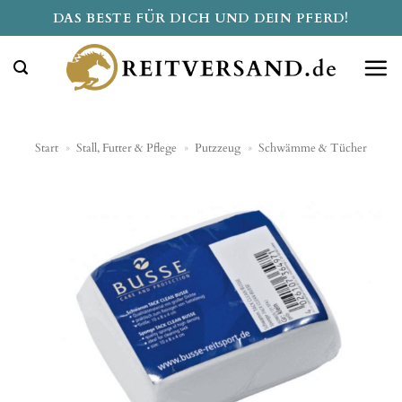
Zum
DAS BESTE FÜR DICH UND DEIN PFERD!
Inhalt
springen
Start
»
Stall, Futter & Pflege
»
Putzzeug
»
Schwämme & Tücher