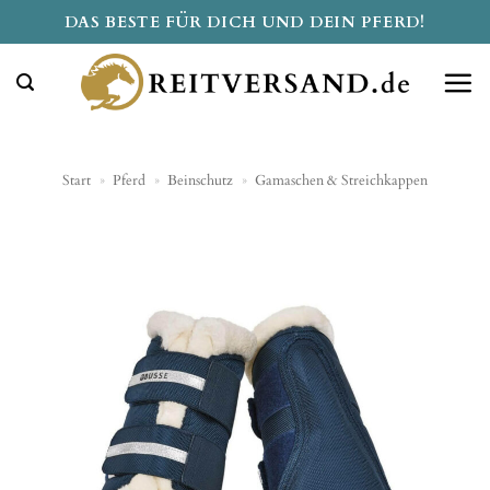
Zum
DAS BESTE FÜR DICH UND DEIN PFERD!
Inhalt
springen
Start
»
Pferd
»
Beinschutz
»
Gamaschen & Streichkappen