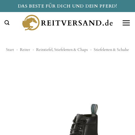
Zum
DAS BESTE FÜR DICH UND DEIN PFERD!
Inhalt
springen
Start
»
Reiter
»
Reitstiefel, Stiefeletten & Chaps
»
Stiefeletten & Schuhe