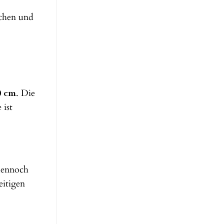
schen und
0 cm
. Die
 ist
 dennoch
eitigen