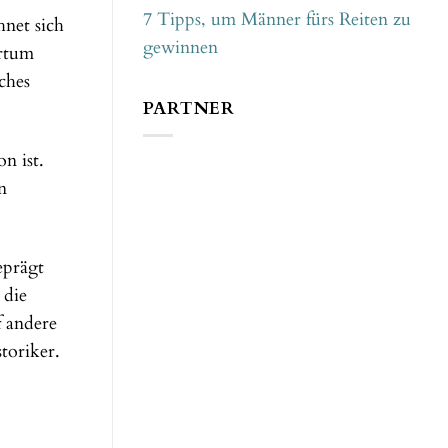
7 Tipps, um Männer fürs Reiten zu
hnet sich
gewinnen
ertum
ches
PARTNER
n ist.
n
eprägt
 die
f andere
toriker.