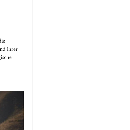
n
die
nd ihrer
gische